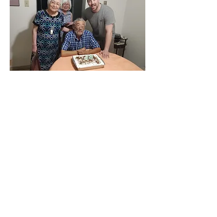
Brian's 65th birthday
Cumpleanos nro. 65 de Brian